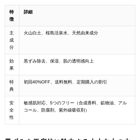
特
詳細
徴
主
火山白土、桜島活泉水、天然由来成分
成
分
効
黒ずみ除去、保湿、肌の透明感向上
果
特
初回40%OFF、送料無料、定期購入の割引
典
安
敏感肌対応、5つのフリー（合成香料、鉱物油、アル
全
コール、防腐剤、紫外線吸収剤）
性