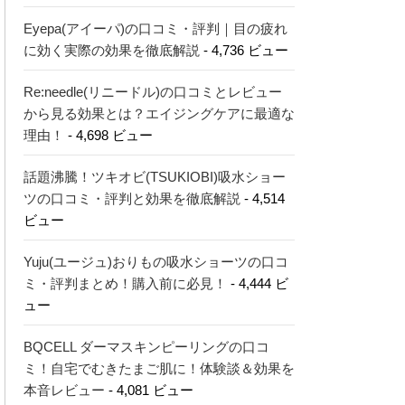
Eyepa(アイーパ)の口コミ・評判｜目の疲れ
に効く実際の効果を徹底解説
- 4,736 ビュー
Re:needle(リニードル)の口コミとレビュー
から見る効果とは？エイジングケアに最適な
理由！
- 4,698 ビュー
話題沸騰！ツキオビ(TSUKIOBI)吸水ショー
ツの口コミ・評判と効果を徹底解説
- 4,514
ビュー
Yuju(ユージュ)おりもの吸水ショーツの口コ
ミ・評判まとめ！購入前に必見！
- 4,444 ビ
ュー
BQCELL ダーマスキンピーリングの口コ
ミ！自宅でむきたまご肌に！体験談＆効果を
本音レビュー
- 4,081 ビュー