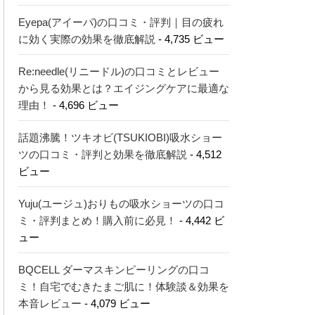
Eyepa(アイーパ)の口コミ・評判｜目の疲れ
に効く実際の効果を徹底解説
- 4,735 ビュー
Re:needle(リニードル)の口コミとレビュー
から見る効果とは？エイジングケアに最適な
理由！
- 4,696 ビュー
話題沸騰！ツキオビ(TSUKIOBI)吸水ショー
ツの口コミ・評判と効果を徹底解説
- 4,512
ビュー
Yuju(ユージュ)おりもの吸水ショーツの口コ
ミ・評判まとめ！購入前に必見！
- 4,442 ビ
ュー
BQCELL ダーマスキンピーリングの口コ
ミ！自宅でむきたまご肌に！体験談＆効果を
本音レビュー
- 4,079 ビュー